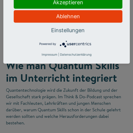
Akzeptieren
Ablehnen
Einstellungen
©
Powered by
FUTURE SKILLS
Impressum
|
Datenschutzerklärung
Wie man Quantum Skills
im Unterricht integriert
Quantentechnologie wird die Zukunft der Bildung und der
Gesellschaft stark prägen. Im Think & Do-Podcast sprechen
wir mit Fachleuten, Lehrkräften und jungen Menschen
darüber, warum Quantum Skills schon in der Schule gelehrt
werden sollten und welche Herausforderungen dabei
bestehen.