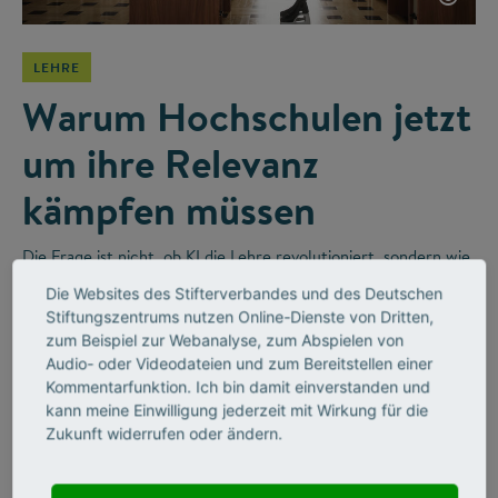
LEHRE
Warum Hochschulen jetzt
um ihre Relevanz
kämpfen müssen
Die Frage ist nicht, ob KI die Lehre revolutioniert, sondern wie
wir sie sinnvoll integrieren. Im Videointerview erzählt der
Die Websites des Stifterverbandes und des Deutschen
Religionswissenschaftler Bernhard Lange vom disruptiven
Stiftungszentrums nutzen Online-Dienste von Dritten,
Wandel in Hochschulen und wie Unternehmen diesen
zum Beispiel zur Webanalyse, zum Abspielen von
befeuern werden.
Audio- oder Videodateien und zum Bereitstellen einer
Kommentarfunktion. Ich bin damit einverstanden und
kann meine Einwilligung jederzeit mit Wirkung für die
Zukunft widerrufen oder ändern.