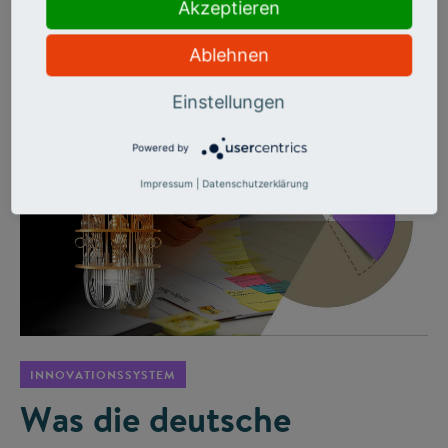
Cybersicherheit bis Krisentechnologien: Hochschulen sind
Akzeptieren
bereit, brauchen aber weniger Bürokratie, bessere
Infrastruktur und echte Netzwerke.
Ablehnen
Einstellungen
Powered by
Impressum
|
Datenschutzerklärung
©
INNOVATIONSSYSTEM
Was die deutsche