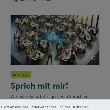
©
KI SKILLS
Sprich mit mir!
Wer Künstliche Intelligenz zum Sprechen
bringen will, muss die richtigen Fragen stellen.
Die Websites des Stifterverbandes und des Deutschen
Im „Prompt-Labor“ des Stifterverbandes