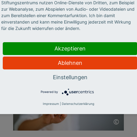
Stiftungszentrums nutzen Online-Dienste von Dritten, zum Beispiel
können Hochschullehrer und -lehrerinnen
zur Webanalyse, zum Abspielen von Audio- oder Videodateien und
erfahren, wie man KI-Sprachmodelle
zum Bereitstellen einer Kommentarfunktion. Ich bin damit
einverstanden und kann meine Einwilligung jederzeit mit Wirkung
erfolgreich nutzt. Anika Limburg (Hochschule
für die Zukunft widerrufen oder ändern.
RheinMain) und Stefan Göllner (KI-Campus |
Stifterverband) berichten im Interview über
die ersten Erfahrungen.
Akzeptieren
Ablehnen
Einstellungen
Powered by
Impressum
|
Datenschutzerklärung
©