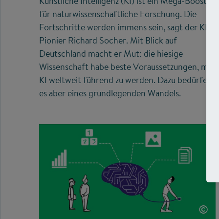
Künstliche Intelligenz (KI) ist ein Mega-Booster
für naturwissenschaftliche Forschung. Die
Fortschritte werden immens sein, sagt der KI-
Pionier Richard Socher. Mit Blick auf
Deutschland macht er Mut: die hiesige
Wissenschaft habe beste Voraussetzungen, mit
KI weltweit führend zu werden. Dazu bedürfe
es aber eines grundlegenden Wandels.
©