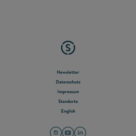
FOOTER
Newsletter
Datenschutz
MENU
Impressum
Standorte
English