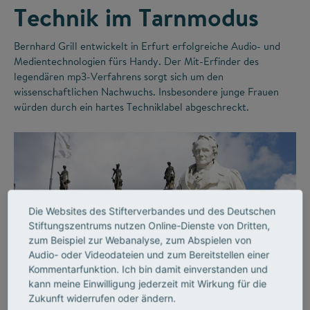
Technik im Tarnmodus
Bernhard Grill entwickelt in Erfurt erfolgreiche Audio- und
Medientechnologien fürs Handy. Der Mit-Erfinder des
legendären mp3-Verfahrens sorgt sich um den
wissenschaftlichen Nachwuchs. Insbesondere junge Frauen
würden durch ein hartes Techniklabel abgeschreckt.
Die Websites des Stifterverbandes und des Deutschen
Stiftungszentrums nutzen Online-Dienste von Dritten,
zum Beispiel zur Webanalyse, zum Abspielen von
Audio- oder Videodateien und zum Bereitstellen einer
©
Kommentarfunktion. Ich bin damit einverstanden und
kann meine Einwilligung jederzeit mit Wirkung für die
Zukunft widerrufen oder ändern.