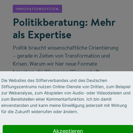
INNOVATIONSSYSTEM
Politikberatung: Mehr
als Expertise
Politik braucht wissenschaftliche Orientierung
– gerade in Zeiten von Transformation und
Krisen. Warum wir hier neue Formate
brauchen, die Wissen aus Wissenschaft,
Wirtschaft und Gesellschaft bündeln, erklärt
Die Websites des Stifterverbandes und des Deutschen
Stiftungszentrums nutzen Online-Dienste von Dritten, zum Beispiel
Volker Meyer-Guckel, Generalsekretär des
zur Webanalyse, zum Abspielen von Audio- oder Videodateien und
Stifterverbandes.
zum Bereitstellen einer Kommentarfunktion. Ich bin damit
einverstanden und kann meine Einwilligung jederzeit mit Wirkung
für die Zukunft widerrufen oder ändern.
Akzeptieren