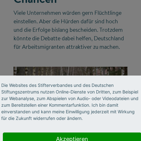
Viele Unternehmen würden gern Flüchtlinge
einstellen. Aber die Hürden dafür sind hoch
und die Erfolge bislang bescheiden. Trotzdem
könnte die Debatte dabei helfen, Deutschland
für Arbeitsmigranten attraktiver zu machen.
Die Websites des Stifterverbandes und des Deutschen
Stiftungszentrums nutzen Online-Dienste von Dritten, zum Beispiel
zur Webanalyse, zum Abspielen von Audio- oder Videodateien und
zum Bereitstellen einer Kommentarfunktion. Ich bin damit
einverstanden und kann meine Einwilligung jederzeit mit Wirkung
für die Zukunft widerrufen oder ändern.
©
Akzeptieren