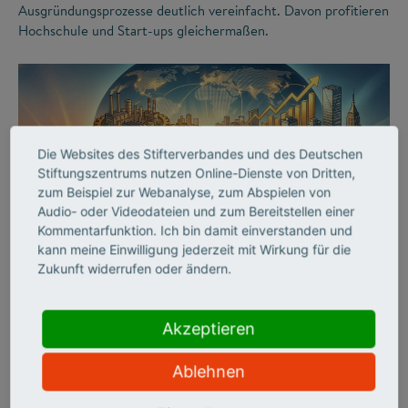
Ausgründungsprozesse deutlich vereinfacht. Davon profitieren
Hochschule und Start-ups gleichermaßen.
Die Websites des Stifterverbandes und des Deutschen
Stiftungszentrums nutzen Online-Dienste von Dritten,
zum Beispiel zur Webanalyse, zum Abspielen von
Audio- oder Videodateien und zum Bereitstellen einer
Kommentarfunktion. Ich bin damit einverstanden und
©
kann meine Einwilligung jederzeit mit Wirkung für die
Zukunft widerrufen oder ändern.
INNOVATIONSSYSTEM
SCIENCE ENTREPRENEURSHIP
Akzeptieren
Start-ups als Motor des
Ablehnen
Aufschwungs