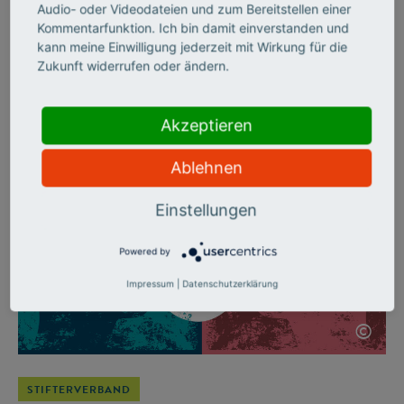
denken
Audio- oder Videodateien und zum Bereitstellen einer
Kommentarfunktion. Ich bin damit einverstanden und
kann meine Einwilligung jederzeit mit Wirkung für die
Wie man mit kleinen Stellschrauben viel bewirken kann, hat
Zukunft widerrufen oder ändern.
der Stifterverband mit seiner Jubiläumsinitiative „Wirkung
hoch 100“ gezeigt – und dabei etablierte Fördergrundsätze
ganz neu gedacht.
Akzeptieren
Ablehnen
Einstellungen
Powered by
Impressum
|
Datenschutzerklärung
©
STIFTERVERBAND