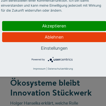
zum Bereitstellen einer Kommentarfunktion. Ich bin damit
einverstanden und kann meine Einwilligung jederzeit mit Wirkung
für die Zukunft widerrufen oder ändern.
Akzeptieren
Ablehnen
©
Einstellungen
Powered by
INNOVATIONSSYSTEM
Ohne vernetzte
Impressum
|
Datenschutzerklärung
Ökosysteme bleibt
Innovation Stückwerk
Holger Hanselka erklärt, welche Rolle