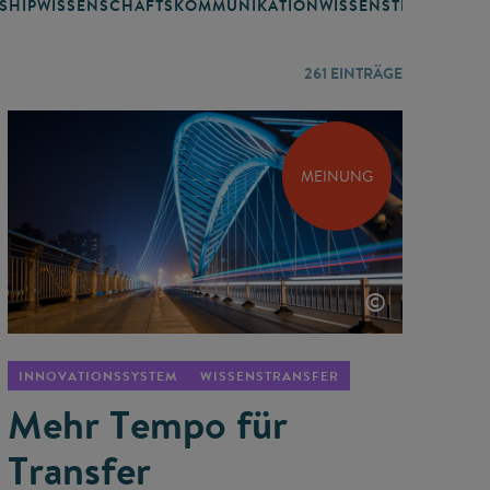
SHIP
WISSENSCHAFTSKOMMUNIKATION
WISSENSTRANSFER
261
EINTRÄGE
MEINUNG
©
INNOVATIONSSYSTEM
WISSENSTRANSFER
Mehr Tempo für
Transfer