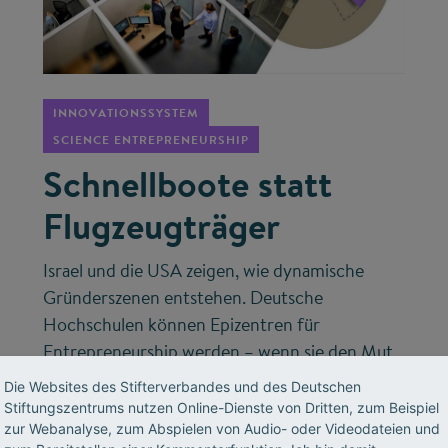
©
INNOVATIONSSYSTEM
SCIENCE ENTREPRENEURSHIP
Schnellboote statt
Flugzeugträger
Israel und die USA zeigen, wie dynamische
Gründerszenen entstehen. Deutsche
Hochschulen können Epizentren für
Entrepreneurship werden – wenn sie den Mut
haben, Studierenden das Scheitern zu erlauben
Die Websites des Stifterverbandes und des Deutschen
und Netzwerke strategisch aufzubauen.
Stiftungszentrums nutzen Online-Dienste von Dritten, zum Beispiel
zur Webanalyse, zum Abspielen von Audio- oder Videodateien und