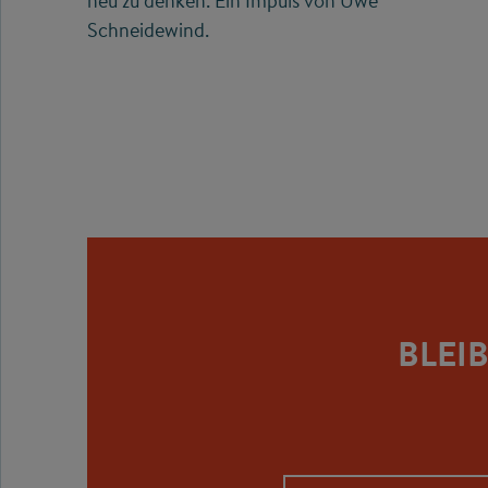
neu zu denken. Ein Impuls von Uwe
Schneidewind.
BLEI