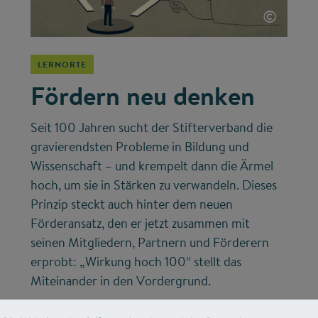
©
LERNORTE
Fördern neu denken
Seit 100 Jahren sucht der Stifterverband die
gravierendsten Probleme in Bildung und
Wissenschaft – und krempelt dann die Ärmel
hoch, um sie in Stärken zu verwandeln. Dieses
Prinzip steckt auch hinter dem neuen
Förderansatz, den er jetzt zusammen mit
seinen Mitgliedern, Partnern und Förderern
erprobt: „Wirkung hoch 100“ stellt das
Miteinander in den Vordergrund.