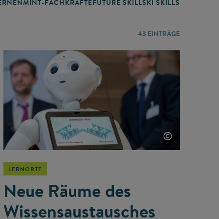
RNEN
MINT-FACHKRÄFTE
FUTURE SKILLS
KI SKILLS
LERNORTE
43
EINTRÄGE
©
LERNORTE
Neue Räume des
Wissensaustausches