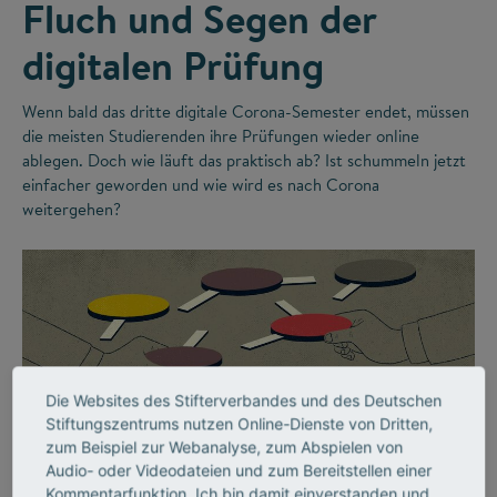
Fluch und Segen der
digitalen Prüfung
Wenn bald das dritte digitale Corona-Semester endet, müssen
die meisten Studierenden ihre Prüfungen wieder online
ablegen. Doch wie läuft das praktisch ab? Ist schummeln jetzt
einfacher geworden und wie wird es nach Corona
weitergehen?
Die Websites des Stifterverbandes und des Deutschen
Stiftungszentrums nutzen Online-Dienste von Dritten,
zum Beispiel zur Webanalyse, zum Abspielen von
©
Audio- oder Videodateien und zum Bereitstellen einer
Kommentarfunktion. Ich bin damit einverstanden und