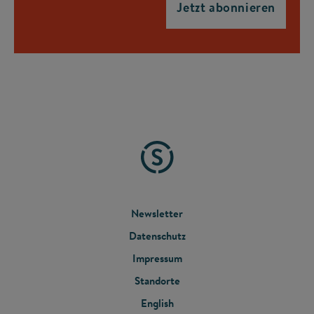
FOOTER
Newsletter
Datenschutz
MENU
Impressum
Standorte
English