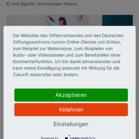
KI und digitale Technologien hinaus.
Die Websites des Stifterverbandes und des Deutschen
Stiftungszentrums nutzen Online-Dienste von Dritten,
zum Beispiel zur Webanalyse, zum Abspielen von
Audio- oder Videodateien und zum Bereitstellen einer
Kommentarfunktion. Ich bin damit einverstanden und
kann meine Einwilligung jederzeit mit Wirkung für die
Zukunft widerrufen oder ändern.
©
Akzeptieren
AUSSERSCHULISCHES LERNEN
Freude am Lernen
Ablehnen
Einstellungen
Der Stifterverband schuf vor 40 Jahren mit Bildung &
Begabung erstmals ein umfassendes Förderangebot für
besonders leistungsstarke Jugendliche, die über den
Powered by