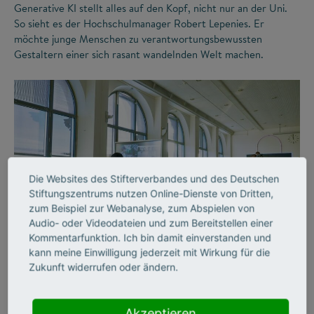
Generative KI stellt alles auf den Kopf, nicht nur an der Uni.
So sieht es der Hochschulmanager Robert Lepenies. Er
möchte junge Menschen zu verantwortungsbewussten
Gestaltern einer sich rasant wandelnden Welt machen.
Die Websites des Stifterverbandes und des Deutschen
Stiftungszentrums nutzen Online-Dienste von Dritten,
zum Beispiel zur Webanalyse, zum Abspielen von
©
Audio- oder Videodateien und zum Bereitstellen einer
Kommentarfunktion. Ich bin damit einverstanden und
kann meine Einwilligung jederzeit mit Wirkung für die
Zukunft widerrufen oder ändern.
FUTURE SKILLS
LERNORTE
Raumlabore –
Akzeptieren