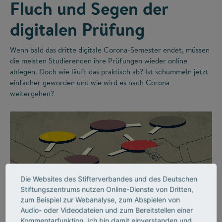
Fluch und Segen der
digitalen Prüfung
Wenn bald das dritte digitale Corona-Semester endet, müssen
die meisten Studierenden ihre Prüfungen wieder online
ablegen. Doch wie läuft das praktisch ab? Ist schummeln jetzt
einfacher geworden und wie wird es nach Corona
weitergehen?
Die Websites des Stifterverbandes und des Deutschen
Stiftungszentrums nutzen Online-Dienste von Dritten,
zum Beispiel zur Webanalyse, zum Abspielen von
©
Audio- oder Videodateien und zum Bereitstellen einer
Kommentarfunktion. Ich bin damit einverstanden und