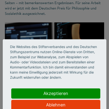
Seiten – mit bemerkenswerten Ergebnissen. Für seine Arbeit
wird er jetzt mit dem Deutschen Preis für Philosophie und
Sozialethik ausgezeichnet.
Die Websites des Stifterverbandes und des Deutschen
Stiftungszentrums nutzen Online-Dienste von Dritten,
zum Beispiel zur Webanalyse, zum Abspielen von
Audio- oder Videodateien und zum Bereitstellen einer
Kommentarfunktion. Ich bin damit einverstanden und
©
kann meine Einwilligung jederzeit mit Wirkung für die
Zukunft widerrufen oder ändern.
IMPACT OF SCIENCE
Akzeptieren
Revolutionäre Einblicke
Ablehnen
in den menschlichen