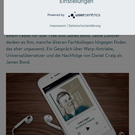
Einstellungen
darf man auch lachen“
Powered by
Die Wikipedia bezeichnet ihn als „Wissenschaftskabarettisten“.
Impressum
|
Datenschutzerklärung
Metin Tolan selbst sieht sich als experimentellen Physiker mit
einem Faible für Star Trek und James Bond. Seine Zuhörer
danken es ihm, manche älteren Fachkollegen hingegen finden
das eher unpassend. Ein Gespräch über Warp-Antriebe,
Universalübersetzer und die Nachfolge von Daniel Craig als
James Bond.
©