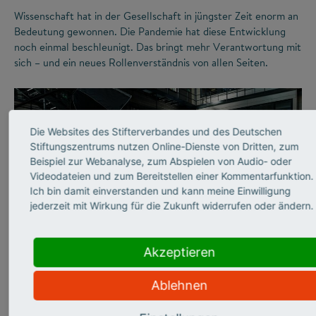
Wissenschaft hat in der Gesellschaft in jüngster Zeit enorm an
Bedeutung gewonnen. Die Pandemie hat diese Entwicklung
noch einmal beschleunigt. Das bringt mehr Verantwortung mit
sich – und ein neues Rollenverständnis von allen Seiten.
Die Websites des Stifterverbandes und des Deutschen
Stiftungszentrums nutzen Online-Dienste von Dritten, zum
Beispiel zur Webanalyse, zum Abspielen von Audio- oder
Videodateien und zum Bereitstellen einer Kommentarfunktion.
Ich bin damit einverstanden und kann meine Einwilligung
jederzeit mit Wirkung für die Zukunft widerrufen oder ändern.
©
Akzeptieren
WISSENSCHAFTSKOMMUNIKATION
Ablehnen
„In meinen Vorlesungen