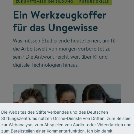
ZUKUNFTSMISSION BILDUNG
FUTURE SKILLS
Ein Werkzeugkoffer
für das Ungewisse
Was müssen Studierende heute lernen, um für
die Arbeitswelt von morgen vorbereitet zu
sein? Die Antwort reicht weit über KI und
digitale Technologien hinaus.
Die Websites des Stifterverbandes und des Deutschen
Stiftungszentrums nutzen Online-Dienste von Dritten, zum Beispiel
zur Webanalyse, zum Abspielen von Audio- oder Videodateien und
zum Bereitstellen einer Kommentarfunktion. Ich bin damit