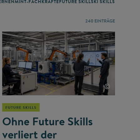
RNEN
MINT-FACHKRÄFTE
FUTURE SKILLS
KI SKILLS
LERNORTE
240
EINTRÄGE
©
FUTURE SKILLS
Ohne Future Skills
verliert der