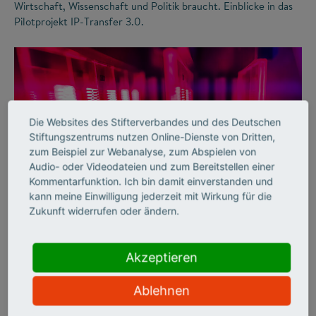
Wirtschaft, Wissenschaft und Politik braucht. Einblicke in das
Pilotprojekt IP-Transfer 3.0.
Die Websites des Stifterverbandes und des Deutschen
Stiftungszentrums nutzen Online-Dienste von Dritten,
zum Beispiel zur Webanalyse, zum Abspielen von
Audio- oder Videodateien und zum Bereitstellen einer
Kommentarfunktion. Ich bin damit einverstanden und
©
kann meine Einwilligung jederzeit mit Wirkung für die
Zukunft widerrufen oder ändern.
WISSENSTRANSFER
Akzeptieren
Mehr Licht!
Ablehnen
Erfolgreicher Wissenstransfer: ams OSRAM und das
Fraunhofer IZM haben eine neuartige Lichttechnologie