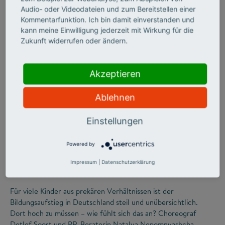
Audio- oder Videodateien und zum Bereitstellen einer
Kommentarfunktion. Ich bin damit einverstanden und
kann meine Einwilligung jederzeit mit Wirkung für die
Zukunft widerrufen oder ändern.
Akzeptieren
Ablehnen
©
Einstellungen
Powered by
CHANCENGERECHTIGKEIT
Tanz dich frei!
Impressum
|
Datenschutzerklärung
Für viele Kinder aus prekären Verhältnissen ist der
Bildungsaufstieg in Deutschland steil und unübersichtlich.
Dort hoch zu müssen – wie fühlt sich das an? Choreograf
Detlef Soost und PR-Beraterin Natalya Nepomnyashcha