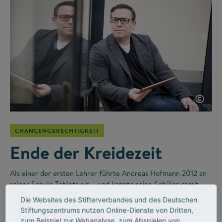
©
CHANCENGERECHTIGKEIT
Ende der Kreidezeit
Als einer der ersten Lehrer führte Andreas Hofmann 2012 an
seiner Schule Tablets ein – und konnte seine Schüler damit
individueller unterstützen als zuvor. Heute betreut er andere
Die Websites des Stifterverbandes und des Deutschen
Schulen, Schulträger und Ausbildungsbetriebe beim
Stiftungszentrums nutzen Online-Dienste von Dritten,
Transformationsprozess.
zum Beispiel zur Webanalyse, zum Abspielen von