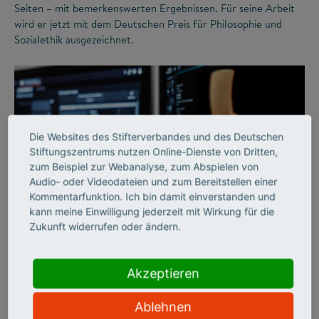
Seiten – mit bemerkenswerten Ergebnissen. Für seine Arbeit
wird er jetzt mit dem Deutschen Preis für Philosophie und
Sozialethik ausgezeichnet.
Die Websites des Stifterverbandes und des Deutschen
Stiftungszentrums nutzen Online-Dienste von Dritten,
zum Beispiel zur Webanalyse, zum Abspielen von
Audio- oder Videodateien und zum Bereitstellen einer
Kommentarfunktion. Ich bin damit einverstanden und
©
kann meine Einwilligung jederzeit mit Wirkung für die
Zukunft widerrufen oder ändern.
IMPACT OF SCIENCE
Akzeptieren
Revolutionäre Einblicke
Ablehnen
in den menschlichen