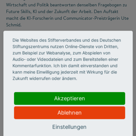
Wirtschaft und Politik beantworten denselben Fragebogen zu
Future Skills, KI und der Zukunft der Arbeit. Den Auftakt
macht die KI-Forscherin und Communicator-Preisträgerin Ute
Schmid.
Die Websites des Stifterverbandes und des Deutschen
Stiftungszentrums nutzen Online-Dienste von Dritten,
zum Beispiel zur Webanalyse, zum Abspielen von
Audio- oder Videodateien und zum Bereitstellen einer
Kommentarfunktion. Ich bin damit einverstanden und
kann meine Einwilligung jederzeit mit Wirkung für die
Zukunft widerrufen oder ändern.
©
Akzeptieren
Ablehnen
ZUKUNFTSMISSION BILDUNG
FUTURE SKILLS
Ein Werkzeugkoffer für
Einstellungen