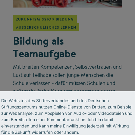
ZUKUNFTSMISSION BILDUNG
AUSSERSCHULISCHES LERNEN
Bildung als
Teamaufgabe
Mit breiten Kompetenzen, Selbstvertrauen und
Lust auf Teilhabe sollen junge Menschen die
Schule verlassen - dafür müssen Schulen und
außerschulische Kooperationspartner besser
zusammenarbeiten. Mit der Zukunftsmission
Die Websites des Stifterverbandes und des Deutschen
Bildung zeigt der Stifterverband, wie das
Stiftungszentrums nutzen Online-Dienste von Dritten, zum Beispiel
zur Webanalyse, zum Abspielen von Audio- oder Videodateien und
gelingen kann.
zum Bereitstellen einer Kommentarfunktion. Ich bin damit
einverstanden und kann meine Einwilligung jederzeit mit Wirkung
für die Zukunft widerrufen oder ändern.