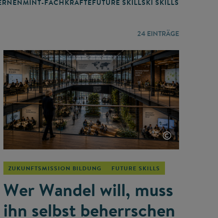
RNEN
MINT-FACHKRÄFTE
FUTURE SKILLS
KI SKILLS
LERNORTE
24
EINTRÄGE
©
ZUKUNFTSMISSION BILDUNG
FUTURE SKILLS
Wer Wandel will, muss
ihn selbst beherrschen