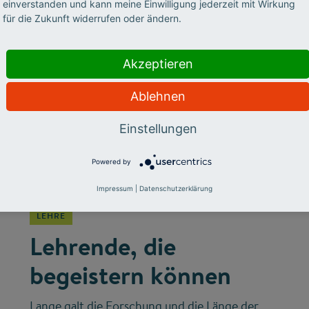
Hochschullehre.
einverstanden und kann meine Einwilligung jederzeit mit Wirkung
für die Zukunft widerrufen oder ändern.
Akzeptieren
Ablehnen
Einstellungen
Powered by
©
Impressum
|
Datenschutzerklärung
LEHRE
Lehrende, die
begeistern können
Lange galt die Forschung und die Länge der