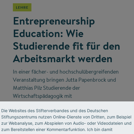
LEHRE
Entrepreneurship
Education: Wie
Studierende fit für den
Arbeitsmarkt werden
In einer fächer- und hochschulübergreifenden
Veranstaltung bringen Jutta Papenbrock und
Matthias Pilz Studierende der
Wirtschaftspädagogik mit
Biologiestudierenden zusammen. 2017
Die Websites des Stifterverbandes und des Deutschen
erhielten sie für dieses besondere Lehrkonzept
Stiftungszentrums nutzen Online-Dienste von Dritten, zum Beispiel
ein Fellowship des Stifterverbandes. Teil 4
zur Webanalyse, zum Abspielen von Audio- oder Videodateien und
unserer Serie zu Innovationen in der
zum Bereitstellen einer Kommentarfunktion. Ich bin damit