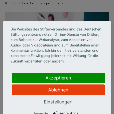
KI und digitale Technologien hinaus.
Die Websites des Stifterverbandes und des Deutschen
Stiftungszentrums nutzen Online-Dienste von Dritten,
zum Beispiel zur Webanalyse, zum Abspielen von
Audio- oder Videodateien und zum Bereitstellen einer
Kommentarfunktion. Ich bin damit einverstanden und
kann meine Einwilligung jederzeit mit Wirkung für die
Zukunft widerrufen oder ändern.
©
Akzeptieren
AUSSERSCHULISCHES LERNEN
Freude am Lernen
Ablehnen
Einstellungen
Der Stifterverband schuf vor 40 Jahren mit Bildung &
Begabung erstmals ein umfassendes Förderangebot für
besonders leistungsstarke Jugendliche, die über den
Powered by