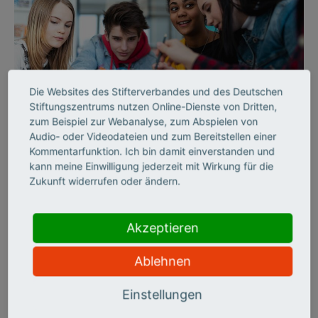
Die Websites des Stifterverbandes und des Deutschen
©
Stiftungszentrums nutzen Online-Dienste von Dritten,
zum Beispiel zur Webanalyse, zum Abspielen von
Audio- oder Videodateien und zum Bereitstellen einer
Kommentarfunktion. Ich bin damit einverstanden und
ZUKUNFTSMISSION BILDUNG
kann meine Einwilligung jederzeit mit Wirkung für die
AUSSERSCHULISCHES LERNEN
Zukunft widerrufen oder ändern.
„Wir schaffen echte
Erfahrungsräume“
Akzeptieren
Ablehnen
Die Wissensfabrik begeistert junge Menschen für MINT. Als
Partner in der Allianz für Schule Plus teilt sie ihren
Einstellungen
Erfahrungsschatz. Markus Riefling, Leiter Bildung, erklärt im
Interview, wie Schulen und Unternehmen voneinander lernen