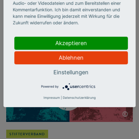
denken
Audio- oder Videodateien und zum Bereitstellen einer
Kommentarfunktion. Ich bin damit einverstanden und
kann meine Einwilligung jederzeit mit Wirkung für die
Wie man mit kleinen Stellschrauben viel bewirken kann, hat
Zukunft widerrufen oder ändern.
der Stifterverband mit seiner Jubiläumsinitiative „Wirkung
hoch 100“ gezeigt – und dabei etablierte Fördergrundsätze
ganz neu gedacht.
Akzeptieren
Ablehnen
Einstellungen
Powered by
Impressum
|
Datenschutzerklärung
©
STIFTERVERBAND