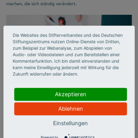
machen, die sich ständig verändert.
Die Websites des Stifterverbandes und des Deutschen
Stiftungszentrums nutzen Online-Dienste von Dritten,
zum Beispiel zur Webanalyse, zum Abspielen von
Audio- oder Videodateien und zum Bereitstellen einer
Kommentarfunktion. Ich bin damit einverstanden und
kann meine Einwilligung jederzeit mit Wirkung für die
Zukunft widerrufen oder ändern.
©
Akzeptieren
AUSSERSCHULISCHES LERNEN
Freude am Lernen
Ablehnen
Einstellungen
Der Stifterverband schuf vor 40 Jahren mit Bildung &
Begabung erstmals ein umfassendes Förderangebot für
besonders leistungsstarke Jugendliche, die über den
Powered by