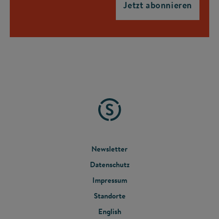
FOOTER
Newsletter
Datenschutz
MENU
Impressum
Standorte
English