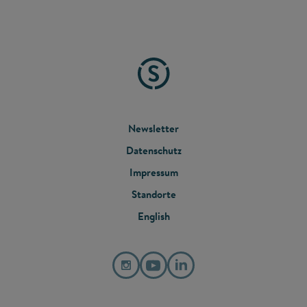
FOOTER
Newsletter
Datenschutz
MENU
Impressum
Standorte
English