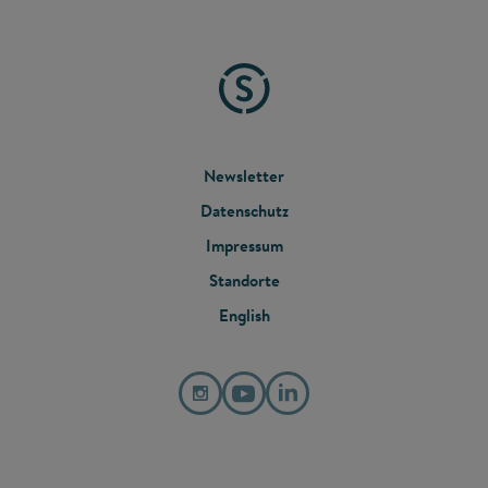
FOOTER
Newsletter
Datenschutz
MENU
Impressum
Standorte
English