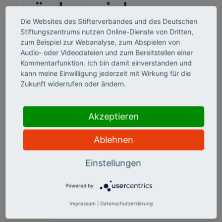
verändern wird
Die Websites des Stifterverbandes und des Deutschen
Seit 50 Jahren fördert die „Schilling-Stiftung“ herausragende
Stiftungszentrums nutzen Online-Dienste von Dritten,
medizinische Forschung. Zum Jubiläum setzt sie nun auf
zum Beispiel zur Webanalyse, zum Abspielen von
„Computationale Neurologie“. Was sie bewegen soll, berichtet
Audio- oder Videodateien und zum Bereitstellen einer
der Schlaganfallforscher Ulrich Dirnagl im Interview.
Kommentarfunktion. Ich bin damit einverstanden und
kann meine Einwilligung jederzeit mit Wirkung für die
Zukunft widerrufen oder ändern.
Akzeptieren
Ablehnen
Einstellungen
©
Powered by
Impressum
|
Datenschutzerklärung
KI SKILLS