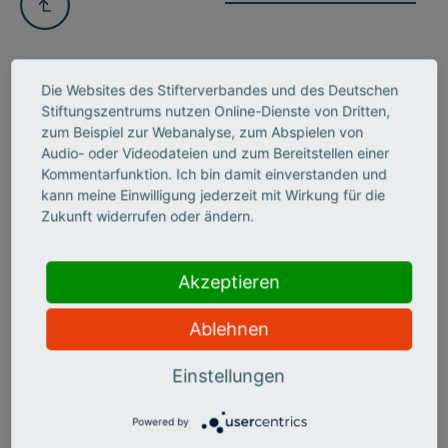
Die Websites des Stifterverbandes und des Deutschen
Stiftungszentrums nutzen Online-Dienste von Dritten,
zum Beispiel zur Webanalyse, zum Abspielen von
INSIGHTS NEWSLETTER
Audio- oder Videodateien und zum Bereitstellen einer
BLEIBEN SIE IM BILDE UND
Kommentarfunktion. Ich bin damit einverstanden und
kann meine Einwilligung jederzeit mit Wirkung für die
ABONNIEREN UNSEREN
Zukunft widerrufen oder ändern.
NEWSLETTER
Akzeptieren
Ablehnen
Einstellungen
Powered by