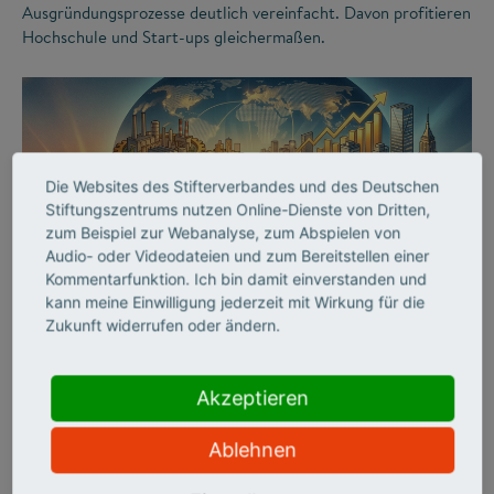
Ausgründungsprozesse deutlich vereinfacht. Davon profitieren
Hochschule und Start-ups gleichermaßen.
Die Websites des Stifterverbandes und des Deutschen
Stiftungszentrums nutzen Online-Dienste von Dritten,
zum Beispiel zur Webanalyse, zum Abspielen von
Audio- oder Videodateien und zum Bereitstellen einer
Kommentarfunktion. Ich bin damit einverstanden und
©
kann meine Einwilligung jederzeit mit Wirkung für die
Zukunft widerrufen oder ändern.
INNOVATIONSSYSTEM
SCIENCE ENTREPRENEURSHIP
Akzeptieren
Start-ups als Motor des
Ablehnen
Aufschwungs