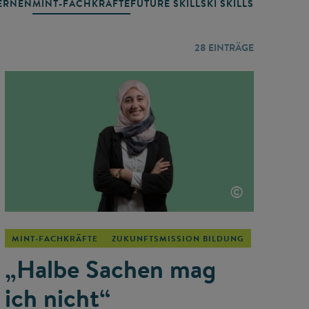
RNEN
MINT-FACHKRÄFTE
FUTURE SKILLS
KI SKILLS
LERNORTE
28
EINTRÄGE
©
MINT-FACHKRÄFTE
ZUKUNFTSMISSION BILDUNG
„Halbe Sachen mag
ich nicht“