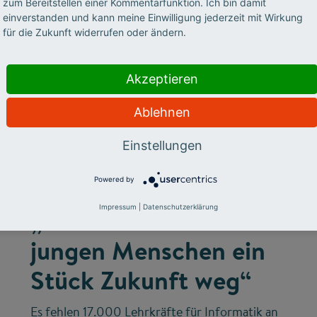
zum Bereitstellen einer Kommentarfunktion. Ich bin damit
einverstanden und kann meine Einwilligung jederzeit mit Wirkung
für die Zukunft widerrufen oder ändern.
Akzeptieren
Ablehnen
©
Einstellungen
Powered by
MINT-FACHKRÄFTE
Impressum
|
Datenschutzerklärung
„Wir nehmen den
jungen Menschen ein
Stück Zukunft weg“
Es fehlen 17.000 Lehrkräfte für Informatik an