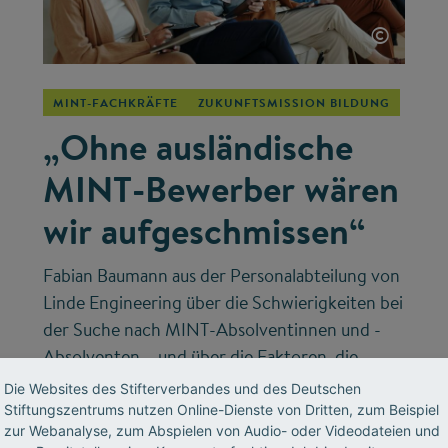
©
MINT-FACHKRÄFTE
ZUKUNFTSMISSION BILDUNG
„Ohne ausländische
MINT-Bewerber wären
wir aufgeschmissen“
Fabian Baumann aus der Personalabteilung von
Linde Engineering über die Schwierigkeiten bei
der Suche nach MINT-Absolventinnen und -
Absolventen – und über die Faktoren, die
darüber entscheiden, ob ausländische
Die Websites des Stifterverbandes und des Deutschen
Studierende in Deutschland bleiben.
Stiftungszentrums nutzen Online-Dienste von Dritten, zum Beispiel
zur Webanalyse, zum Abspielen von Audio- oder Videodateien und