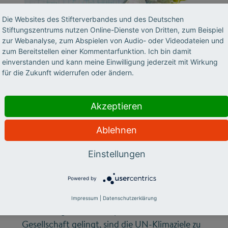
Die Websites des Stifterverbandes und des Deutschen
Stiftungszentrums nutzen Online-Dienste von Dritten, zum Beispiel
zur Webanalyse, zum Abspielen von Audio- oder Videodateien und
©
zum Bereitstellen einer Kommentarfunktion. Ich bin damit
einverstanden und kann meine Einwilligung jederzeit mit Wirkung
für die Zukunft widerrufen oder ändern.
FUTURE SKILLS
„Hochschulen sind ein
Akzeptieren
Motor für den
Ablehnen
Wandel“
Einstellungen
Brigitte Biermann, Stiftungsprofessorin für
Powered by
Nachhaltiges Produktmanagement an, macht
sich stark für das Thema Transformation: Nur
Impressum
|
Datenschutzerklärung
wenn der große Umbauprozess der
Gesellschaft gelingt, sind die UN-Klimaziele zu