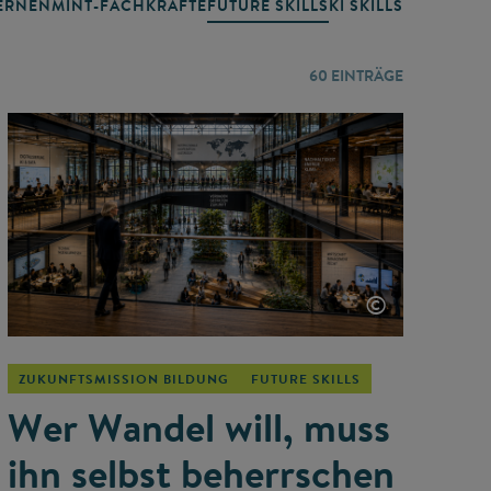
RNEN
MINT-FACHKRÄFTE
FUTURE SKILLS
KI SKILLS
LERNORTE
60
EINTRÄGE
©
ZUKUNFTSMISSION BILDUNG
FUTURE SKILLS
Wer Wandel will, muss
ihn selbst beherrschen