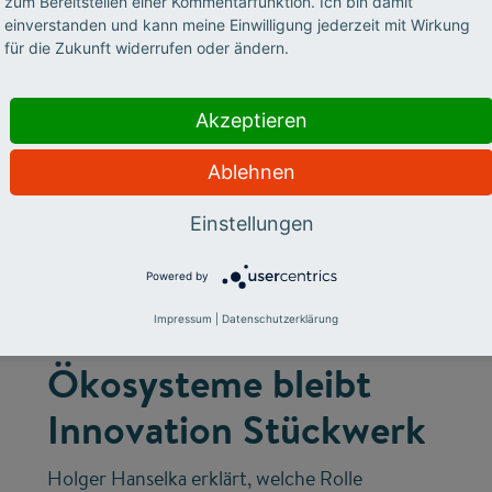
zum Bereitstellen einer Kommentarfunktion. Ich bin damit
einverstanden und kann meine Einwilligung jederzeit mit Wirkung
für die Zukunft widerrufen oder ändern.
Akzeptieren
Ablehnen
©
Einstellungen
Powered by
INNOVATIONSSYSTEM
Ohne vernetzte
Impressum
|
Datenschutzerklärung
Ökosysteme bleibt
Innovation Stückwerk
Holger Hanselka erklärt, welche Rolle