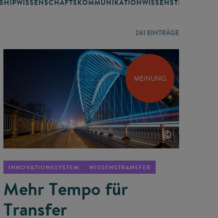
SHIP
WISSENSCHAFTSKOMMUNIKATION
WISSENSTRANSFER
261
EINTRÄGE
MEINUNG
©
INNOVATIONSSYSTEM
WISSENSTRANSFER
Mehr Tempo für
Transfer