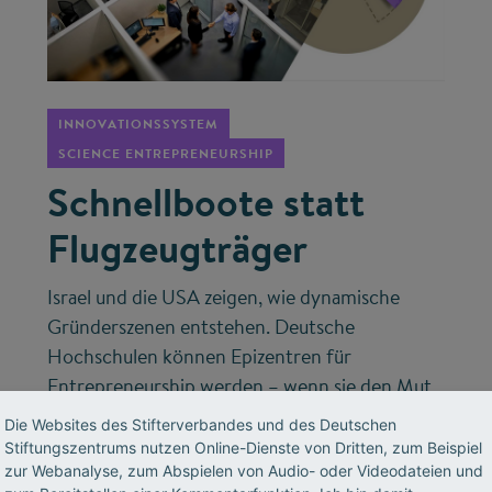
©
INNOVATIONSSYSTEM
SCIENCE ENTREPRENEURSHIP
Schnellboote statt
Flugzeugträger
Israel und die USA zeigen, wie dynamische
Gründerszenen entstehen. Deutsche
Hochschulen können Epizentren für
Entrepreneurship werden – wenn sie den Mut
haben, Studierenden das Scheitern zu erlauben
Die Websites des Stifterverbandes und des Deutschen
und Netzwerke strategisch aufzubauen.
Stiftungszentrums nutzen Online-Dienste von Dritten, zum Beispiel
zur Webanalyse, zum Abspielen von Audio- oder Videodateien und