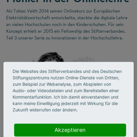
Als Tobias Veith 2014 seinen Onlinekurs zur Europäischen
Elektrizitätswirtschaft entwickelte, steckte die digitale Lehre
an vielen Hochschulen noch in den Kinderschuhen. Für sein
Konzept erhielt er 2015 ein Fellowship des Stifterverbandes.
Teil 3 unserer Serie zu Innovationen in der Hochschullehre.
Die Websites des Stifterverbandes und des Deutschen
Stiftungszentrums nutzen Online-Dienste von Dritten,
zum Beispiel zur Webanalyse, zum Abspielen von
Audio- oder Videodateien und zum Bereitstellen einer
Kommentarfunktion. Ich bin damit einverstanden und
kann meine Einwilligung jederzeit mit Wirkung für die
©
Zukunft widerrufen oder ändern.
Akzeptieren
LEHRE