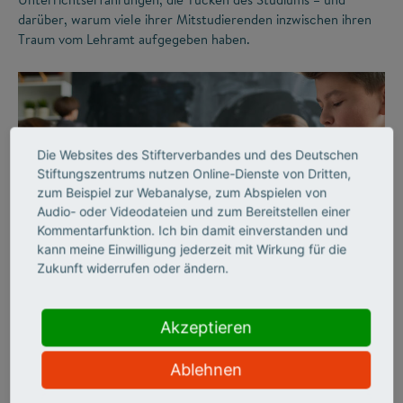
darüber, warum viele ihrer Mitstudierenden inzwischen ihren
Traum vom Lehramt aufgegeben haben.
Die Websites des Stifterverbandes und des Deutschen
Stiftungszentrums nutzen Online-Dienste von Dritten,
zum Beispiel zur Webanalyse, zum Abspielen von
Audio- oder Videodateien und zum Bereitstellen einer
Kommentarfunktion. Ich bin damit einverstanden und
©
kann meine Einwilligung jederzeit mit Wirkung für die
Zukunft widerrufen oder ändern.
ZUKUNFTSMISSION BILDUNG
LEHRERMANGEL
Akzeptieren
„Wir haben Schule
Ablehnen
jahrzehntelang analog