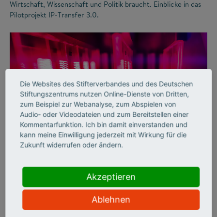
Wirtschaft, Wissenschaft und Politik braucht. Einblicke in das
Pilotprojekt IP-Transfer 3.0.
Die Websites des Stifterverbandes und des Deutschen
Stiftungszentrums nutzen Online-Dienste von Dritten,
zum Beispiel zur Webanalyse, zum Abspielen von
Audio- oder Videodateien und zum Bereitstellen einer
Kommentarfunktion. Ich bin damit einverstanden und
©
kann meine Einwilligung jederzeit mit Wirkung für die
Zukunft widerrufen oder ändern.
WISSENSTRANSFER
Akzeptieren
Mehr Licht!
Ablehnen
Erfolgreicher Wissenstransfer: ams OSRAM und das
Fraunhofer IZM haben eine neuartige Lichttechnologie