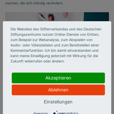
machen, die sich ständig verändert.
Die Websites des Stifterverbandes und des Deutschen
Stiftungszentrums nutzen Online-Dienste von Dritten,
zum Beispiel zur Webanalyse, zum Abspielen von
Audio- oder Videodateien und zum Bereitstellen einer
Kommentarfunktion. Ich bin damit einverstanden und
kann meine Einwilligung jederzeit mit Wirkung für die
Zukunft widerrufen oder ändern.
©
Akzeptieren
AUSSERSCHULISCHES LERNEN
Freude am Lernen
Ablehnen
Einstellungen
Der Stifterverband schuf vor 40 Jahren mit Bildung &
Begabung erstmals ein umfassendes Förderangebot für
besonders leistungsstarke Jugendliche, die über den
Powered by