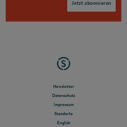
FOOTER
Newsletter
Datenschutz
MENU
Impressum
Standorte
English