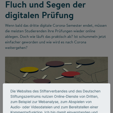
Fluch und Segen der
digitalen Prüfung
Wenn bald das dritte digitale Corona-Semester endet, müssen
die meisten Studierenden ihre Prüfungen wieder online
ablegen. Doch wie läuft das praktisch ab? Ist schummeln jetzt
einfacher geworden und wie wird es nach Corona
weitergehen?
Die Websites des Stifterverbandes und des Deutschen
Stiftungszentrums nutzen Online-Dienste von Dritten,
zum Beispiel zur Webanalyse, zum Abspielen von
©
Audio- oder Videodateien und zum Bereitstellen einer
Kommentarfunktion. Ich bin damit einverstanden und