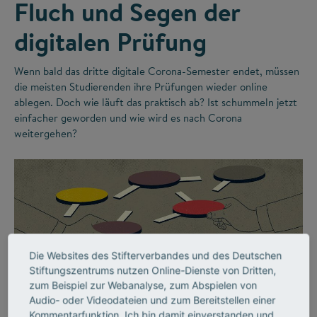
Fluch und Segen der
digitalen Prüfung
Wenn bald das dritte digitale Corona-Semester endet, müssen
die meisten Studierenden ihre Prüfungen wieder online
ablegen. Doch wie läuft das praktisch ab? Ist schummeln jetzt
einfacher geworden und wie wird es nach Corona
weitergehen?
Die Websites des Stifterverbandes und des Deutschen
Stiftungszentrums nutzen Online-Dienste von Dritten,
zum Beispiel zur Webanalyse, zum Abspielen von
©
Audio- oder Videodateien und zum Bereitstellen einer
Kommentarfunktion. Ich bin damit einverstanden und