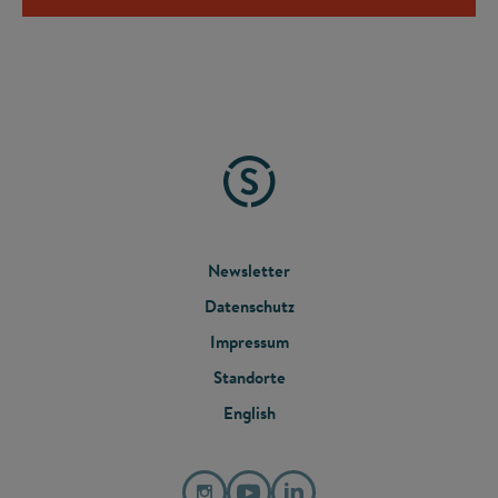
FOOTER
Newsletter
Datenschutz
MENU
Impressum
Standorte
English