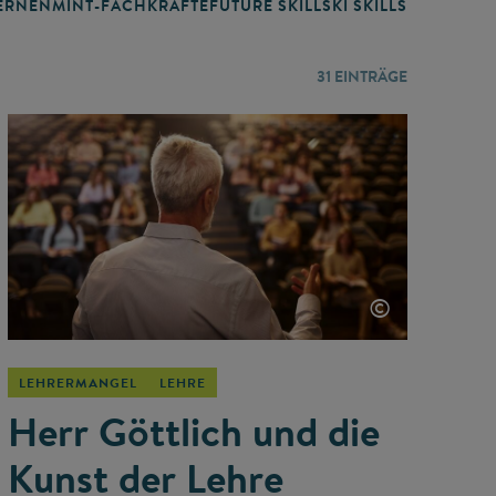
RNEN
MINT-FACHKRÄFTE
FUTURE SKILLS
KI SKILLS
LERNORTE
31
EINTRÄGE
©
LEHRERMANGEL
LEHRE
Herr Göttlich und die
Kunst der Lehre