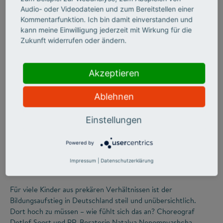
Audio- oder Videodateien und zum Bereitstellen einer
Kommentarfunktion. Ich bin damit einverstanden und
kann meine Einwilligung jederzeit mit Wirkung für die
Zukunft widerrufen oder ändern.
Akzeptieren
Ablehnen
©
Einstellungen
Powered by
CHANCENGERECHTIGKEIT
Tanz dich frei!
Impressum
|
Datenschutzerklärung
Für viele Kinder aus prekären Verhältnissen ist der
Bildungsaufstieg in Deutschland steil und unübersichtlich.
Dort hoch zu müssen – wie fühlt sich das an? Choreograf
Detlef Soost und PR-Beraterin Natalya Nepomnyashcha