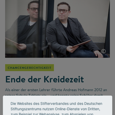
©
CHANCENGERECHTIGKEIT
Ende der Kreidezeit
Als einer der ersten Lehrer führte Andreas Hofmann 2012 an
seiner Schule Tablets ein – und konnte seine Schüler damit
individueller unterstützen als zuvor. Heute betreut er andere
Die Websites des Stifterverbandes und des Deutschen
Schulen, Schulträger und Ausbildungsbetriebe beim
Stiftungszentrums nutzen Online-Dienste von Dritten,
Transformationsprozess.
zum Beispiel zur Webanalyse, zum Abspielen von