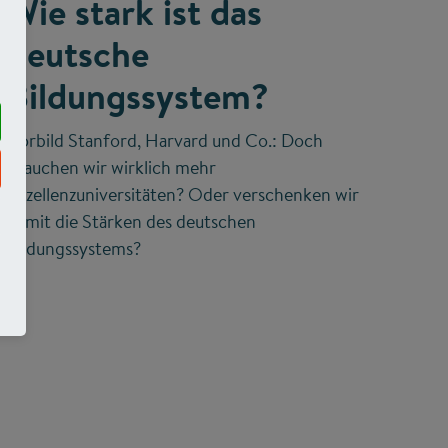
Wie stark ist das
deutsche
Bildungssystem?
Vorbild Stanford, Harvard und Co.: Doch
brauchen wir wirklich mehr
Exzellenzuniversitäten? Oder verschenken wir
damit die Stärken des deutschen
Bildungssystems?