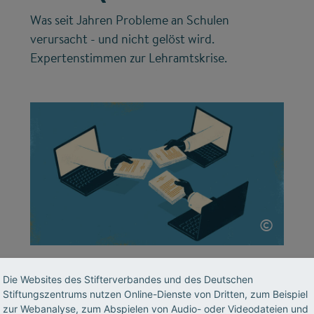
Was seit Jahren Probleme an Schulen
verursacht - und nicht gelöst wird.
Expertenstimmen zur Lehramtskrise.
©
BILDUNGSSYSTEM
Die Websites des Stifterverbandes und des Deutschen
TU Nürnberg: Eine Uni
Stiftungszentrums nutzen Online-Dienste von Dritten, zum Beispiel
zur Webanalyse, zum Abspielen von Audio- oder Videodateien und