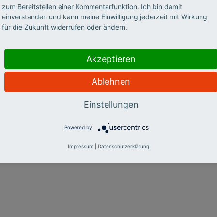
ganz neuen Stils
zum Bereitstellen einer Kommentarfunktion. Ich bin damit
einverstanden und kann meine Einwilligung jederzeit mit Wirkung
für die Zukunft widerrufen oder ändern.
In Nürnberg soll eine Hochschule mit
Modellcharakter entstehen: konsequent
Akzeptieren
interdisziplinär, mit innovativem
Fächerspektrum, neuen Lehrmethoden und
Ablehnen
Departmentstruktur. Ein Interview mit
Wolfgang Hermann.
Einstellungen
Powered by
Impressum
|
Datenschutzerklärung