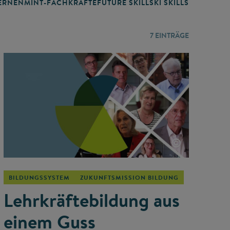
RNEN
MINT-FACHKRÄFTE
FUTURE SKILLS
KI SKILLS
LERNORTE
7
EINTRÄGE
©
BILDUNGSSYSTEM
ZUKUNFTSMISSION BILDUNG
Lehrkräftebildung aus
einem Guss