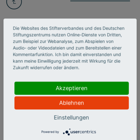
Die Websites des Stifterverbandes und des Deutschen
Stiftungszentrums nutzen Online-Dienste von Dritten,
zum Beispiel zur Webanalyse, zum Abspielen von
INSIGHTS NEWSLETTER
Audio- oder Videodateien und zum Bereitstellen einer
BLEIBEN SIE IM BILDE UND
Kommentarfunktion. Ich bin damit einverstanden und
kann meine Einwilligung jederzeit mit Wirkung für die
ABONNIEREN UNSEREN
Zukunft widerrufen oder ändern.
NEWSLETTER
Akzeptieren
Ablehnen
Einstellungen
Powered by