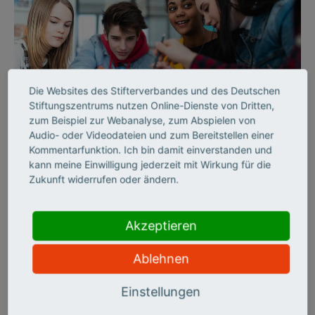
Die Websites des Stifterverbandes und des Deutschen
©
Stiftungszentrums nutzen Online-Dienste von Dritten,
zum Beispiel zur Webanalyse, zum Abspielen von
Audio- oder Videodateien und zum Bereitstellen einer
Kommentarfunktion. Ich bin damit einverstanden und
ZUKUNFTSMISSION BILDUNG
kann meine Einwilligung jederzeit mit Wirkung für die
AUSSERSCHULISCHES LERNEN
Zukunft widerrufen oder ändern.
„Wir schaffen echte
Erfahrungsräume“
Akzeptieren
Ablehnen
Die Wissensfabrik begeistert junge Menschen für MINT. Als
Partner in der Allianz für Schule Plus teilt sie ihren
Einstellungen
Erfahrungsschatz. Markus Riefling, Leiter Bildung, erklärt im
Interview, wie Schulen und Unternehmen voneinander lernen