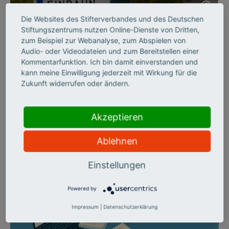
©
Die Websites des Stifterverbandes und des Deutschen
Stiftungszentrums nutzen Online-Dienste von Dritten,
BILDUNGSSYSTEM
zum Beispiel zur Webanalyse, zum Abspielen von
Audio- oder Videodateien und zum Bereitstellen einer
Per Einbahnstraße durch
Kommentarfunktion. Ich bin damit einverstanden und
kann meine Einwilligung jederzeit mit Wirkung für die
die Hochschulbildung
Zukunft widerrufen oder ändern.
Der Stifterverband hat die deutschen Hochschulen zehn Jahre
lang auf sechs Handlungsfeldern beobachtet und zieht ein
Akzeptieren
enttäuschendes Fazit: Die Richtung stimmt zwar, aber das
Tempo der Veränderung ist verheerend langsam. Alle
Ablehnen
MERTON-Artikel zum Thema im Überblick.
Einstellungen
Powered by
Impressum
|
Datenschutzerklärung