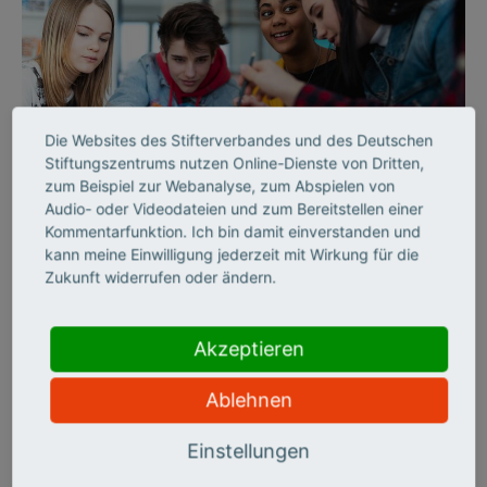
Die Websites des Stifterverbandes und des Deutschen
©
Stiftungszentrums nutzen Online-Dienste von Dritten,
zum Beispiel zur Webanalyse, zum Abspielen von
Audio- oder Videodateien und zum Bereitstellen einer
Kommentarfunktion. Ich bin damit einverstanden und
ZUKUNFTSMISSION BILDUNG
kann meine Einwilligung jederzeit mit Wirkung für die
AUSSERSCHULISCHES LERNEN
Zukunft widerrufen oder ändern.
„Wir schaffen echte
Erfahrungsräume“
Akzeptieren
Ablehnen
Die Wissensfabrik begeistert junge Menschen für MINT. Als
Partner in der Allianz für Schule Plus teilt sie ihren
Einstellungen
Erfahrungsschatz. Markus Riefling, Leiter Bildung, erklärt im
Interview, wie Schulen und Unternehmen voneinander lernen