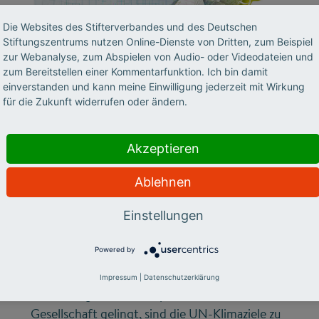
Die Websites des Stifterverbandes und des Deutschen
Stiftungszentrums nutzen Online-Dienste von Dritten, zum Beispiel
zur Webanalyse, zum Abspielen von Audio- oder Videodateien und
©
zum Bereitstellen einer Kommentarfunktion. Ich bin damit
einverstanden und kann meine Einwilligung jederzeit mit Wirkung
für die Zukunft widerrufen oder ändern.
FUTURE SKILLS
„Hochschulen sind ein
Akzeptieren
Motor für den
Ablehnen
Wandel“
Einstellungen
Brigitte Biermann, Stiftungsprofessorin für
Powered by
Nachhaltiges Produktmanagement an, macht
sich stark für das Thema Transformation: Nur
Impressum
|
Datenschutzerklärung
wenn der große Umbauprozess der
Gesellschaft gelingt, sind die UN-Klimaziele zu