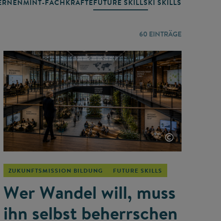
RNEN
MINT-FACHKRÄFTE
FUTURE SKILLS
KI SKILLS
LERNORTE
60
EINTRÄGE
©
ZUKUNFTSMISSION BILDUNG
FUTURE SKILLS
Wer Wandel will, muss
ihn selbst beherrschen