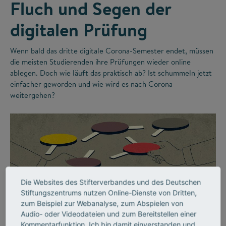
Fluch und Segen der
digitalen Prüfung
Wenn bald das dritte digitale Corona-Semester endet, müssen
die meisten Studierenden ihre Prüfungen wieder online
ablegen. Doch wie läuft das praktisch ab? Ist schummeln jetzt
einfacher geworden und wie wird es nach Corona
weitergehen?
Die Websites des Stifterverbandes und des Deutschen
Stiftungszentrums nutzen Online-Dienste von Dritten,
zum Beispiel zur Webanalyse, zum Abspielen von
©
Audio- oder Videodateien und zum Bereitstellen einer
Kommentarfunktion. Ich bin damit einverstanden und